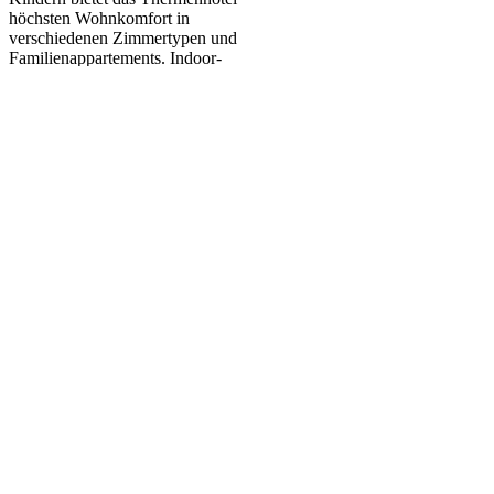
höchsten Wohnkomfort in
verschiedenen Zimmertypen und
Familienappartements. Indoor-
Spiel und Spaß mit Riesen-
Spielzimmer, toller Softplay-
Kletteranlage, täglich kostenlose,
liebevolle Betreuung durch Kinder-
Profis uvm. Zur Sonnentherme,
Europas größte Baby und
Kindertherme, gelangen Sie direkt
über unseren unterirdischen
Verbindungsgang.
Adresse:
Kinderhotel SEMI****Superior